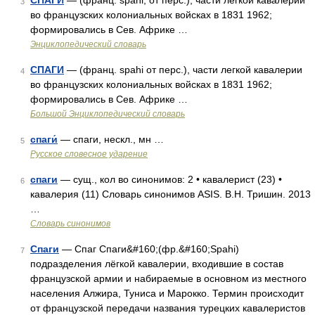
СПАГИ
— (франц. spahi, от перс.), части легкой кавалерии
3
во французских колониальных войсках в 1831 1962;
формировались в Сев. Африке …
Энциклопедический словарь
СПАГИ
— (франц. spahi от перс.), части легкой кавалерии
4
во французских колониальных войсках в 1831 1962;
формировались в Сев. Африке …
Большой Энциклопедический словарь
спаги́
— спаги, нескл., мн …
5
Русское словесное ударение
спаги
— сущ., кол во синонимов: 2 • кавалерист (23) •
6
кавалерия (11) Словарь синонимов ASIS. В.Н. Тришин. 2013
…
Словарь синонимов
Спаги
— Спаг Спаги&#160;(фр.&#160;Spahi)
7
подразделения лёгкой кавалерии, входившие в состав
французской армии и набираемые в основном из местного
населения Алжира, Туниса и Марокко. Термин происходит
от французской передачи названия турецких кавалеристов