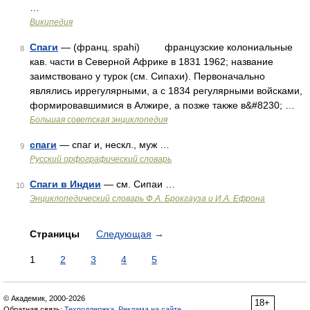
…
Википедия
Спаги
— (франц. spahi) французские колониальные
8
кав. части в Северной Африке в 1831 1962; название
заимствовано у турок (см. Сипахи). Первоначально
являлись иррегулярными, а с 1834 регулярными войсками,
формировавшимися в Алжире, а позже также в&#8230; …
Большая советская энциклопедия
спаги
— спаг и, нескл., муж …
9
Русский орфографический словарь
Спаги в Индии
— см. Сипаи …
10
Энциклопедический словарь Ф.А. Брокгауза и И.А. Ефрона
Страницы
Следующая
→
1
2
3
4
5
© Академик, 2000-2026
18+
Обратная связь:
Техподдержка
,
Реклама на сайте