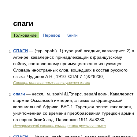
спаги
Толкование
Перевод
Книги
СПАГИ
— (тур. spahi). 1) турецкий всадник, кавалерист. 2) в
1
Алжире, кавалерист, принадлежащий к французскому
войску, составленному преимущественно из туземцев.
Словарь иностранных слов, вошедших в состав русского
языка. Чудинов А.Н., 1910. СПАГИ 1)&#8230; …
Словарь иностранных слов русского языка
спаги
— нескл., м. spahi &LT;перс. sepahi воин. Кавалерист
2
в армии Османской империи, а также во французской
колониальной Африке. БАС 1. Турецкая легкая кавалерия,
уничтоженная со времени преобразования турецкой армии
на европейский лад. Павленков 1911.&#8230; …
Исторический словарь галлицизмов русского языка